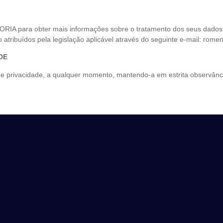
ORIA para obter mais informações sobre o tratamento dos seus dado
o atribuídos pela legislação aplicável através do seguinte e-mail: rom
ADE
e privacidade, a qualquer momento, mantendo-a em estrita observân