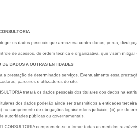
 CONSULTORIA
r os dados pessoais que armazena contra danos, perda, divulgação,
role de acessos, de ordem técnica e organizativa, que visam mitigar o
O DE DADOS A OUTRAS ENTIDADES
a prestação de determinados serviços. Eventualmente essa prestação
edores, parceiros e utilizadores do site.
ULTORIA tratará os dados pessoais dos titulares dos dados na estrit
itulares dos dados poderão ainda ser transmitidos a entidades tercei
(ii) no cumprimento de obrigações legais/ordens judiciais, (iii) por de
 de autoridades públicas ou governamentais.
TI CONSULTORIA compromete-se a tomar todas as medidas razoáveis p