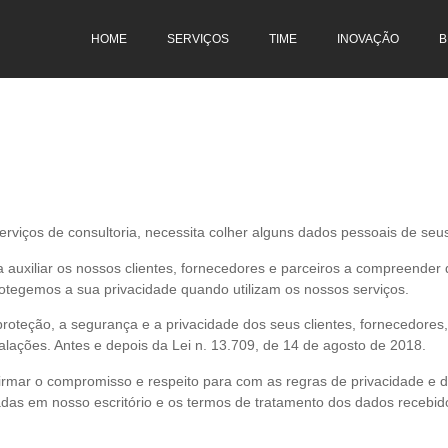
HOME
SERVIÇOS
TIME
INOVAÇÃO
B
rviços de consultoria, necessita colher alguns dados pessoais de seus
isa auxiliar os nossos clientes, fornecedores e parceiros a compreend
tegemos a sua privacidade quando utilizam os nossos serviços.
teção, a segurança e a privacidade dos seus clientes, fornecedores, p
alações. Antes e depois da Lei n. 13.709, de 14 de agosto de 2018.
eafirmar o compromisso e respeito para com as regras de privacidade e
das em nosso escritório e os termos de tratamento dos dados recebidos