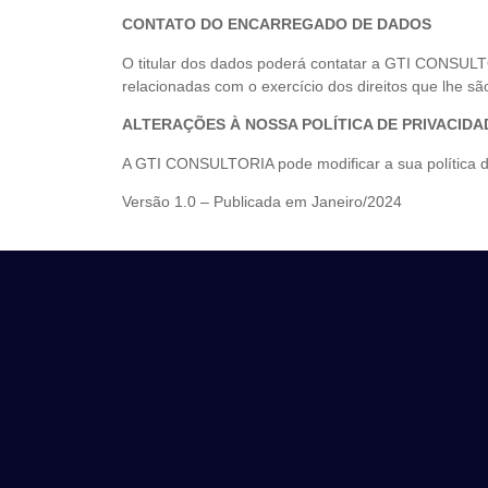
CONTATO DO ENCARREGADO DE DADOS
O titular dos dados poderá contatar a GTI CONSULT
relacionadas com o exercício dos direitos que lhe sã
ALTERAÇÕES À NOSSA POLÍTICA DE PRIVACID
A GTI CONSULTORIA pode modificar a sua política d
Versão 1.0 – Publicada em Janeiro/2024