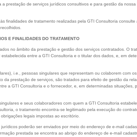
 prestação de serviços jurídicos consultivos e para gestão da nossa 
às finalidades de tratamento realizadas pela GTI Consultoria consulte 
recolhidos.
MOS E FINALIDADES DO TRATAMENTO
zados no âmbito da prestação e gestão dos serviços contratados. O tra
l estabelecida entre a GTI Consultoria e o titular dos dados, e, em d
ares), i.e., pessoas singulares que representam ou colaborem com os
to da prestação de serviços, são tratados para efeito de gestão da rel
ntre a GTI Consultoria e o fornecedor, e, em determinadas situações,
s singulares e seus colaboradores com quem a GTI Consultoria estabel
ltoria, o tratamento encontra-se legitimado pela execução do contrato
brigações legais impostas ao escritório.
ão jurídicos poderão ser enviados por meio do endereço de e-mail cad
rmação prestada se encontra ao abrigo do endereço de e-mail cadastra