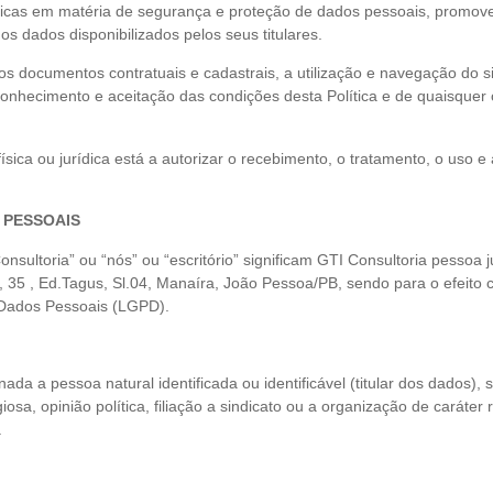
áticas em matéria de segurança e proteção de dados pessoais, promo
s dados disponibilizados pelos seus titulares.
 documentos contratuais e cadastrais, a utilização e navegação do si
conhecimento e aceitação das condições desta Política e de quaisquer o
ísica ou jurídica está a autorizar o recebimento, o tratamento, o uso 
 PESSOAIS
onsultoria” ou “nós” ou “escritório” significam GTI Consultoria pessoa 
, 35 , Ed.Tagus, Sl.04, Manaíra, João Pessoa/PB, sendo para o efeito
 Dados Pessoais (LGPD).
da a pessoa natural identificada ou identificável (titular dos dados)
osa, opinião política, filiação a sindicato ou a organização de caráter re
.