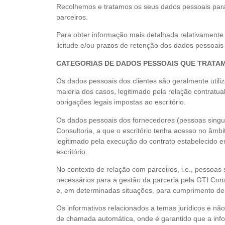
Recolhemos e tratamos os seus dados pessoais para a
parceiros.
Para obter informação mais detalhada relativamente 
licitude e/ou prazos de retenção dos dados pessoais 
CATEGORIAS DE DADOS PESSOAIS QUE TRATA
Os dados pessoais dos clientes são geralmente utili
maioria dos casos, legitimado pela relação contratua
obrigações legais impostas ao escritório.
Os dados pessoais dos fornecedores (pessoas singul
Consultoria, a que o escritório tenha acesso no âmbi
legitimado pela execução do contrato estabelecido e
escritório.
No contexto de relação com parceiros, i.e., pessoa
necessários para a gestão da parceria pela GTI Consu
e, em determinadas situações, para cumprimento de o
Os informativos relacionados a temas jurídicos e n
de chamada automática, onde é garantido que a info