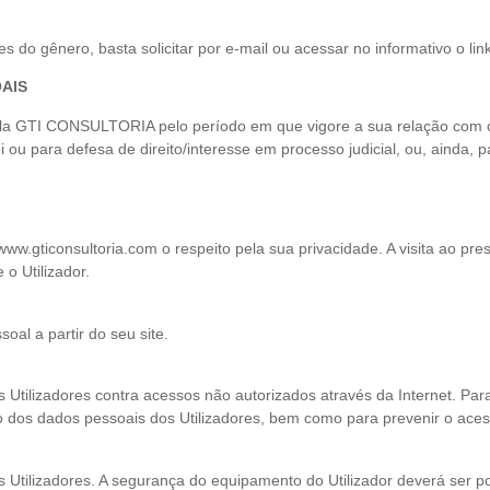
do gênero, basta solicitar por e-mail ou acessar no informativo o link
OAIS
la GTI CONSULTORIA pelo período em que vigore a sua relação com o 
i ou para defesa de direito/interesse em processo judicial, ou, ainda, 
.gticonsultoria.com o respeito pela sua privacidade. A visita ao presen
o Utilizador.
l a partir do seu site.
lizadores contra acessos não autorizados através da Internet. Para o
o dos dados pessoais dos Utilizadores, bem como para prevenir o aces
ilizadores. A segurança do equipamento do Utilizador deverá ser por