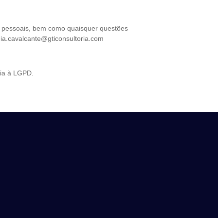
s pessoais, bem como quaisquer questões
enia.cavalcante@gticonsultoria.com
cia à LGPD.