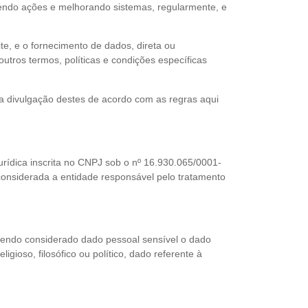
vendo ações e melhorando sistemas, regularmente, e
te, e o fornecimento de dados, direta ou
utros termos, políticas e condições específicas
e a divulgação destes de acordo com as regras aqui
jurídica inscrita no CNPJ sob o nº 16.930.065/0001-
 considerada a entidade responsável pelo tratamento
, sendo considerado dado pessoal sensível o dado
ligioso, filosófico ou político, dado referente à