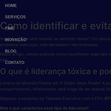
HOME
SERVIÇOS
Como identificar e evit
TIME
Você já saiu de uma reunião se sentindo menor? Ou deixou
INOVAÇÃO
problema silencioso, mas devastador nas empresas.
BLOG
Neste artigo, vamos explorar como reconhecer esse tipo d
líder.
CONTATO
O que é liderança tóxica e po
Lembra da Miranda Priestly em
O Diabo Veste Prada
? A po
comportamento, infelizmente, está longe de ser apenas fic
Segundo a pesquisa da Talenses Executive com a FGV,
87%
Mas o que caracteriza esse tipo de liderança?