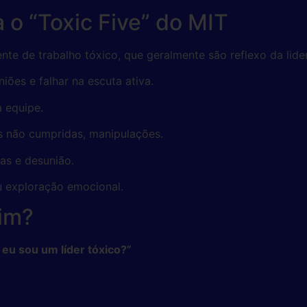
a o “Toxic Five” do MIT
nte de trabalho tóxico, que geralmente são reflexo da lide
niões e falhar na escuta ativa.
a equipe.
s não cumpridas, manipulações.
nas e desunião.
u exploração emocional.
mim?
 eu sou um líder tóxico?”